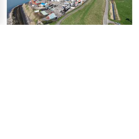
Waterschap Scheldestromen kiest
oplossing voor dijkversterking
Buitenhaven Vlissingen
Nieuws • Buitenhaven Vlissingen • 6 mei 2026
Lees meer
Contactpersonen