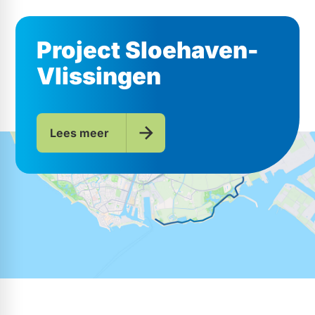
Project Sloehaven-
Vlissingen
Lees meer